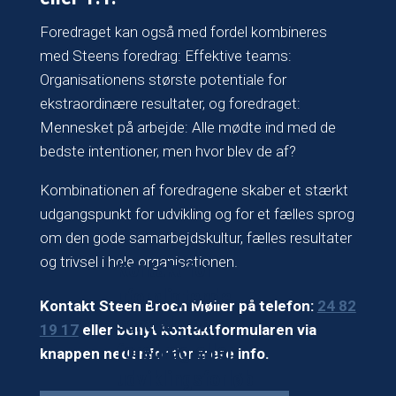
Foredraget kan også med fordel kombineres
med Steens foredrag: Effektive teams:
Organisationens største potentiale for
ekstraordinære resultater, og foredraget:
Mennesket på arbejde: Alle mødte ind med de
bedste intentioner, men hvor blev de af?
Kombinationen af foredragene skaber et stærkt
udgangspunkt for udvikling og for et fælles sprog
om den gode samarbejdskultur, fælles resultater
og trivsel i hele organisationen.
Kontakt for
uforpligtende
Kontakt Steen Broen Møller på telefon:
24 82
samtale om
19 17
eller benyt kontaktformularen via
foredrag eller
knappen nedenfor for mere info.
udviklingsforløb