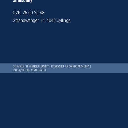
SiriusUnity
CVR: 26 60 25 48
Strandvænget 14, 4040 Jyllinge
COPYRIGHT © SIRIUS UNITY | DESIGNET AF
OFFBEAT MEDIA
|
INFO@OFFBEATMEDIA.DK