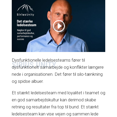
Ledelseskultur og samarbejde i ledelsesteams
har væsentlig betydning for hele organisationen.
Hvis ledelsesteamets interne relationer ikke er
stærke, og loyaliteten ikke er cementeret, kan det
skabe et dårligt samarbejdsgrundlag for hele
organisationen.
Dysfunktionelle ledelsesteams fører til
SIRIUS UNITY
dysfunktionelt samarbejde og konflikter længere
nede i organisationen. Det fører til silo-tænkning
og spidse albuer.
Et stærkt ledelsesteam med loyalitet i teamet og
en god samarbejdskultur kan derimod skabe
retning og resultater fra top til bund. Et stærkt
ledelsesteam kan vise vejen og sammen lede