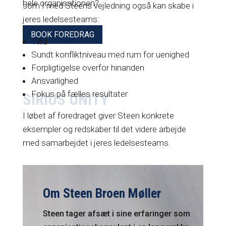
hele organisationen?
som I med Steens vejledning også kan skabe i
jeres ledelsesteams:
BOOK FOREDRAG
Tillid
Sundt konfliktniveau med rum for uenighed
Forpligtigelse overfor hinanden
Ansvarlighed
Fokus på fælles resultater
SIRIUS UNITY
I løbet af foredraget giver Steen konkrete
eksempler og redskaber til det videre arbejde
med samarbejdet i jeres ledelsesteams.
Om Steen Broen Møller
Steen tager afsæt i sine erfaringer som