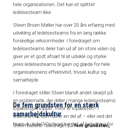
hele organisationen. Det kan et splittet
ledelsesteam ikke.
Steen Broen Møller har over 20 års erfaring med
udvikling af ledelsesteams fra en lang række
forskellige virksomheder. I foredraget om
ledelsesteams deler han ud af sin store viden og
giver jer et godt afsæt til at udvikle og styrke
jeres ledelsesteams til gavn og glæde for hele
organisationens effektivitet, trivsel, kultur og
samarbejde.
I foredraget stiller Steen blandt andet skarpt på
en problematik, der driller i mange ledelsesteams:
De fem grundsten for en stærk
loyalitetsprincippet. Hvor er loyaliteten? I
samarbejdskultur
lederteamet, som du er en del af – eller ved det
team du leder? Og hvad har det af betydning for
Steen baserer foredraget på
fem grundsten,