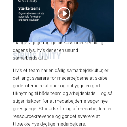
teamet og samarbejdskulturen i jeres
organisation er afgørende for, hvordan jeres
teams og medarbejdere performer.
Alt for mange teams bliver ineffektive, og alt for
mange vigtige faglige diskussioner ser aldrig
dagens lys, hvis der er en usund
SIRIUS UNITY
samarbejdskultur.
Hvis et team har en dårlig samarbejdskultur, er
det langt sværere for medarbejderne at skabe
gode interne relationer og opbygge en god
tilknytning til både team og arbejdsplads – og så
stiger risikoen for at medarbejderne søger nye
græsgange. Stor udskiftning af medarbejdere er
ressourcekrævende og gør det sværere at
tiltrække nye dygtige medarbejdere.