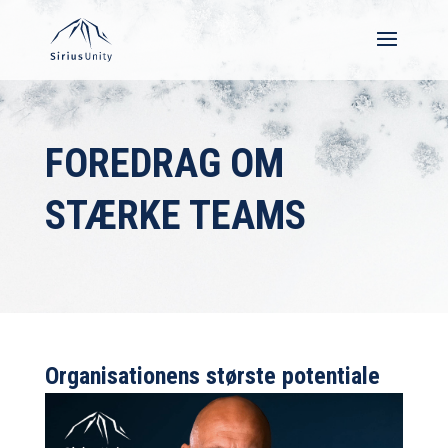
FOREDRAG OM
STÆRKE TEAMS
Organisationens største potentiale
for ekstraordinære resultater
Effektivitet hænger sammen med trivslen i