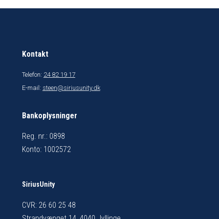
Kontakt
Telefon:
24 82 19 17
E-mail:
steen@siriusunity.dk
Bankoplysninger
Reg. nr.: 0898
Konto: 1002572
SiriusUnity
CVR: 26 60 25 48
Strandvænget 14, 4040 Jyllinge