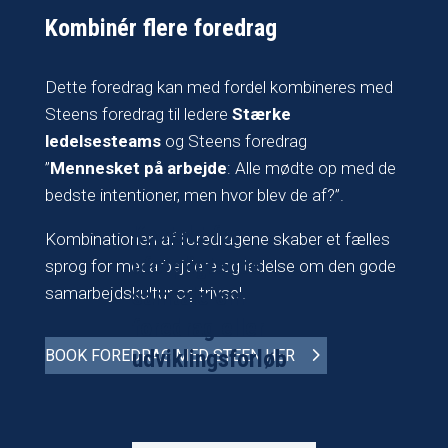
Kombinér flere foredrag
Dette foredrag kan med fordel kombineres med
Steens foredrag til ledere
Stærke
ledelsesteams
og Steens foredrag
”
Mennesket på arbejde
: Alle mødte op med de
bedste intentioner, men hvor blev de af?”.
Kontakt for
Kombinationen af foredragene skaber et fælles
uforpligtende
sprog for medarbejdere og ledelse om den gode
samarbejdskultur og trivsel.
samtale om
foredrag eller
udviklingsforløb
BOOK FOREDRAG MED STEEN HER