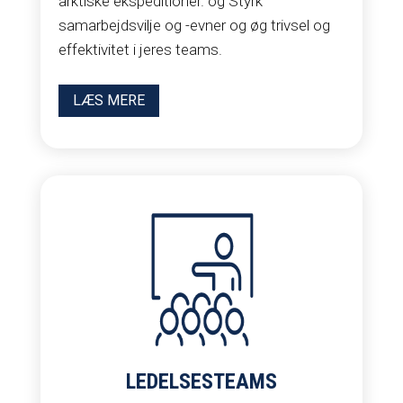
arktiske ekspeditioner. og
Styrk
samarbejdsvilje og -evner og øg trivsel og
effektivitet i jeres teams.
LÆS MERE
LEDELSESTEAMS