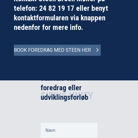
telefon:
24 82 19 17
eller benyt
kontaktformularen via knappen
nedenfor for mere info.
BOOK FOREDRAG MED STEEN HER
Kontakt for
uforpligtende
samtale om
foredrag eller
SIRIUS UNITY
udviklingsforløb